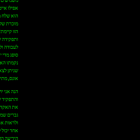
אפילו איי
הוא שלח מ
מוכרת של 
הזו קיימת?
ותפקידה ש
לעבודה ול
סופג מדי 
נקמתו האל
שניתן לצא
אונס, מתי
הנה אני י
והתפקיד ש
את האקדח ו
גברים שמנ
ולראות את
אחד יכול 
הידיעה הזו