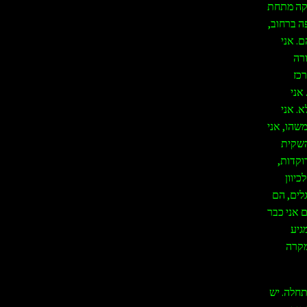
יקה מתחת
ה ברחוב,
. אני
רה
כז
אני
. אני
שהו, אני
השקית
וקדות,
יוון
לים, הם
 אני כבר
גיע
מקרה
תחלה. יש