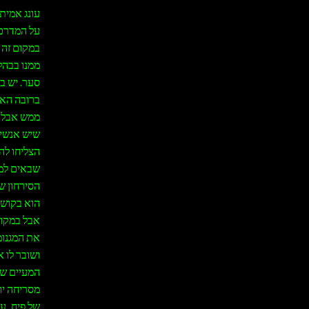
עונג אמית
על המדרכה
במקום זה 
ממנו בבהלה
סער. יש ב
ברובה האו
ממש אבל ה
שיש אנשים
שבאים למש
הסירחון ש
הוא בקושי
אבל במקום 
את המגנומ
ושובר לו 
המעיים של
מסריחה יות
של פיח, ע