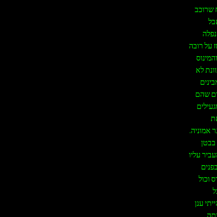
ח שרוכב
בל
נפלה
ז על רובה
המינוס
ונת לא
בינים
ום שהם
ת באנשים מגעילים
ת
 אמוניה.
בבטן
עביר עליו
בפנים
 וכול
ל
יתי ענן
יתה