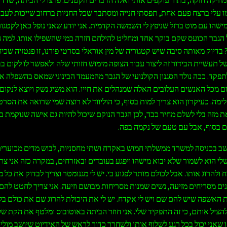
מו עלי ברצח פעם אחת, תפסתי חנייה ומסתבר שכל החניות ברחוב שייכות לעבר
ישהו עם מוט ברזל שניפץ לי השמשה הקדמית. אני יודע שאני נופל כאן לקטגור
הגבר הכועס שקם בוקר אחד ומחליט להילחם חזרה במי שהשפילו אותו. למה 
 בדיוק מאותה סיבה שיש קטגוריה של מין אוראלי בסרטי פורנו, זו פנטזיה שכי
ל תעשיית הבידור זה ליצור עבור הצופה מימוש חזותי שלה ולאפשר לו לקום ב
תפקד. ככה נולד הסגנון הקולנועי של הגבר מהמעמד הבינוני שמאס בהשפלה א
יום מכל האנשים העלובים האלה שמנהלים את חייו. הוא משיג נשק ויוצא לנקום
ימה. כעיקרון הוא צריך למות בסוף, כי הוליווד לא רוצה שמי שרואה את הסרט
ת מזה בלי לשלם מחיר כבד, לכן הגבר הנוקם שיכול להיות גם אישה שנוקמת ב
ם בסוף, אבל עם טעם של נקמה בפה.
ושב בכניסה למשרד ממשלתי חמוש באקדח ושתי מחסניות, לבוש מדים מכוערי
לי הוא לשמור שלא יבוא מישהו ויפגע בעובדים ובאזרחים, במקרה כזה אני צר
להרוג אותו. אבל לכולם מותר לפגוע בי. יש לי מגנומטר וצריך לבדוק את כל מ
ים מסריחים מזיעה, נשים שמנות מסריחות מבושם וזיעה. אני צריך לחטט להם
 האשפה שיש להם שם ויש לי אקדח. יש לי את היכולת להרוג שם את כולם בל
להציל אותם, כי זה התפקיד שלי. אני חוזר הביתה באוטובוס ומלטף את הקת ש
 שאני יכול בכל רגע לשלוף אותו ולשחרר כדור לראש של האידיוט שיושב מולי 