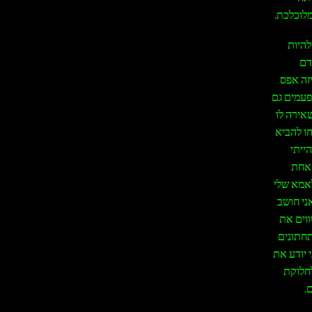
לוכלכת.
להיות
דם
יזה אפס
 05:00, מכין סלט ויוצא מהבית ב 06:00 רק בשביל לחזור ב 19:00 ולפעמים גם
אירה לו
ו להביא
ייתי
 אחת
לאמא שלי
ני חושב
ווים את
ש רק בתחתונים
 יודע את
 לחלוקת
.