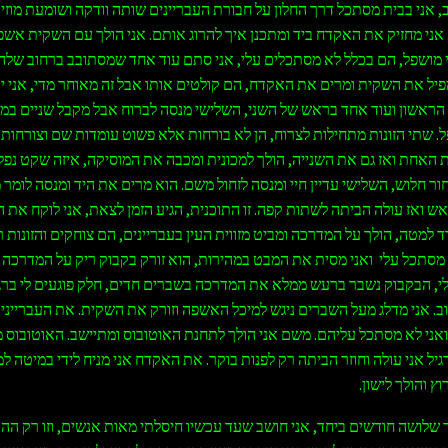
, אני בבית מסתכל דרך החלון על חבורת העבריינים שותה וודקה ושומעת מוז
. אני מחזיק את האקדח ביד ומתכנן איך להרוג אותם. אני הולך עם השקית אשפ
מושפל, הם בכלל לא מסתכלים עלי, אני סתם עוד אחד שמסתובב ברחוב שלהם
יל את השקית ומרים את האקדח, הם קולטים אותו אבל זה מאוחר מדי, אני יו
ראשון ועוד אחד בראש של השני, השלישי מנסה לברוח אבל מקבל שניים במר
ל. שתי הזונות מתחילות לצרוח, הן לא בורחות אלא פשוט עומדות שם וצורחות. 
האחת ואז גם את השנייה, הולך למכונית ומכבה את המוסיקה, איזה שקט נפלא
ר חלוש, השלישי עדיין חיי ומנסה לזחול משם. הוא מרים את היד ומנסה לומר מ
ראש ואז עולה הביתה לשתות קפה. זו התוכנית, הגיע הזמן לצאת, אני לוקח את 
 למטה, הולך על המדרכה ומביט מזווית העין בעבריינים, הם צוחקים והזונות ר
סתכל עלי ואני מסית את המבט במהירות, הוא זורק בקבוק ריק על המדרכה לכ
י, הבקבוק נשבר ברעש ממלא את המדרכה בשברים חדים, חלק פוגעים לי ברג
ב. אני מדלג מעל השברים ניגש למיכל האשפה וזורק את השקית. את העבריינים
 ואני לא מסתכל עליהם. משם אני הולך לתחנת האוטובוס ומתיישב. האוטובוס מ
גיל אני עולה וחוזר הביתה רק לפנות בוקר. את האקדח אני מניח לידי במיטה ל
וץ והולך לישון.
 שלושה חודשים ביחד, אני חושב שעד עכשיו חיסלתי מאות אנשים, וזו רק הה