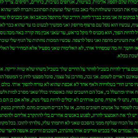
כולת שלם לספוג אלימות. בעיטות, אגרופים נשיכות, כדורים, רסיסים. צריך ל
טוף את המכה ששולחת גלי כאב בגוף שלי וצועקת תסתובב ותברח לפני שהוא י
במקום זה אני מגיב בברך לחזה. היריב שלי מתקפל מכאב ואז אני מכניס לו עו
ף, עכשיו הוא נופל עם פרצוף מרוסק ואני ממשיך לבעוט בו עד שהוא כבר לא זז
ול להיות הפוך, הוא מכניס לי מקל בראש, עד שאני אבין מה קורה באה מכה נוס
 את השיניים מהפה ואני נופל לרצפה. עכשיו המכות נוחתות על הגוף שלי שובר
ז חושך. זה מה שמפחיד אותי, לא האלימות שאני מפעיל אלא המחיר של האלי
שבת בכלא.
ם צריך להיות בשביל לוותר על החיים שלך בשביל משהו שלא שווה יריקה. אנ
שאינם ראויים לשמם. אני נכה, מחרבן על עצמי, סובל מפצעי לחץ כי המטפל הה
ו סרט הודי בטלוויזיה ולאף אחד לא אכפת שהוא לא טורח להפוך אותי. כולם י
ח אותי ומתעלל בי, אבל הם חושבים שזה באשמתי בגלל שאני מסרב למות ול
דח, נתנו לי אקדח. סתם אזרחים לא יכולים להיות בעלי נשק, אלא אם כן הם 
נת לשמור על אנשים חשובים מהם, או על דברים חשובים מהם. להחזיק בנשק 
ש לך את האמצעי להרוג, לפגוע באנשים אחרים בלי להתקרב אליהם ולהסתכן
 על הכוח שנלקח ממני בהסכם שאני לא חתמתי עליו, נולדתי לתוכו. בכל מקו
לי. נצמדים אלי בכביש וזורקים אותי מהנתיב, השכנים זורקים אשפה לחצר שלי
וזיקה חזקה, בתור עוקפים אותי ואלה הדברים הקטנים. פרצו לי הביתה, שדדו 