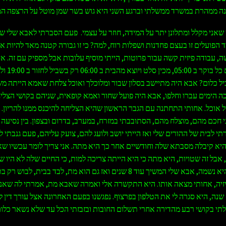
 ממהרת במשרד ממשלתי וברגע השני היא גוש בשר שמן מוטל על הרצפה המ
 שאני מקלל ומתלונן יתר על המידה, חוזר על עצמי. פעם הסברתי לאבא שלי ש
ד הפועלים זו בעצם פחדנות ושפלות רוח, למה? כי זו גבורה קטנה מאד להיות א
, עבודה פיזית קשה עבור פרוטות, הייתי מוסיף עלובות אבל מספיק עם זה. א
מאופס קם כל בוקר ב
ל כלום? אבא היה מתיישב בסלון שבור ומלוכלך ואוכל צלחת שאמא הייתה מש
ה הימים עברו וחלפו, אבא היה פועל שחור ואמא קופאית, שניהם בקושי הצליח
 אוכל. אחותי התחתנה עם הגבר הראשון שהיא הצליחה להיכנס ממנו להריון. ה
 חכם מהם, מוצלח מהם, הסתובבתי במזרח, במערב, בדרום ובצפון. בין נסיעה
תי לבית של ההורים שלי ואז הייתי יושב ולועג להם, צועק עליהם, פעם גנבתי 
א קיבלה מסבתא שלה וחודשיים אחר כך היא מתה. אני צריך לומר עכשיו שא
 אבל זה שטויות, היא מתה כי היא הייתה צריכה למות, כי החיים שלה לא היו ש
החמצן שהיא נשמה, אבא שלי המשיך עוד 8 שנים ואז גם הוא מת, לבד בבית, לבו
יזיה, אחותי מצאה אותו. היא התקשרה אלי ואמרה שאבא מת, אמרתי לה שאני
זה כבר 25 שנה, היא סגרה לי את הטלפון בפרצוף. נפגשנו בפעם האחרונה אצל עורך דין
לתי בקושי רבע מהדירה אחרי תשלום החובות ובזבזתי הכל עד שלא נשאר כלום