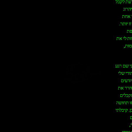
דעת לקבל
הרוג
ד אחת
 יותר.
פת
ות לי את
מות,
י שם רגע
ודי שלי
ודעים
שחרר את
מקבלים
זו תחושה
. קיבלתי
ם
,
אותי,