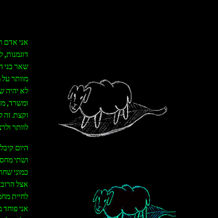
אני אדם רג
דוגמנות, ל
שאר בני ה
מוותר על 
לא יהיה ש
ומשרד, מע
וקצת. זה 
לוותר ולרצו
היום קיבל
ושתי מחסנ
כמוני שחר
אצל הרוב ב
לחיית מחמד
אני פוחד 