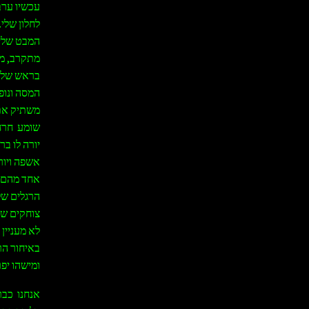
עכשיו ערב
לחלון שלי
המבט שלי 
מתקרב, מפ
בראש של ה
המסה ונופ
משתיק את 
שומע חרחו
יורה לו ב
אשפה ויורד
אחד מהם מ
הרגלים של
צוחקים שו
לא מעניין
באיחור הר
ומישהו יפר
אנחנו כבר