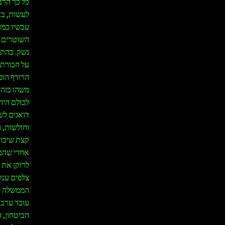
כל כך הרבה
לעשות, בא
עכשיו כמעט
השוטרים ו
נשק. בהתח
על חבורת 
הרודף הופך
משהו כזה,
לכולם היה
דואגים לש
וחולשות, 
קצת שיכור
אחרי שהם 
לרוקן את 
צלפים ענק 
הממשלה יה
עובד ערב 
הביטחון, 