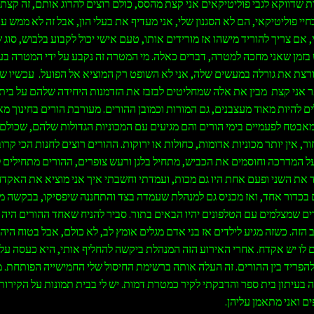
ות שדווקא לגבי פוליטיקאים אני קצת מהסס, כולם רוצים להרוג אותם, זה קצת 
י פוליטיקאי, הם לא הסגנון שלי, אני מעדיף את בעלי הון, אבל זה לא ממש עני
אם צריך להוריד מישהו אז מורידים אותו, טעם אישי יכול לקבוע בלבוש, סוג 
בזמן שאני מחכה למטרה, דברים כאלה. מי המטרה זה נקבע על ידי המטרה בע
ורצת את גורלה במעשים שלה, אני לא השופט רק המוציא אל הפועל. עכשיו שא
 אני קצת מבין את אלה שמחליטים לבזבז את הזדמנות היחידה שלהם על בית 
ים להיות מאוד מעצבנים, גם המורות וכמובן ההורים. מעורבת הורים בחינוך מא
 מאבטח לפעמיים בימי הורים והם מגיעים עם המכוניות הגדולות שלהם, שכולם
ר, אין יותר מכוניות אדומות, כחולות או ירוקות. ההורים רוצים לחנות הכי קר
על המדרכה וחוסמים את הכביש, מתחיל בלגן ורעש צופרים, ההורים מתחילים 
 את השני ופעם אחת היו גם מכות, ועמדתי וחשבתי איך אני מוציא את האקדח
בכדור אחד, ואז מכניס גם למנהלת שעמדה בצד והתחננה שיפסיקו, בבקשה מ
דים שמצלמים עם הטלפונים יהיו הבאים בתור. סביר להניח שאחד ההורים היה 
 הזה. כשזה מגיע לילדים אז בני אדם מגלים אומץ לב, לא כולם, אבל בטוח היה
 לו יש אקדח. אחרי האירוע הזה המנהלת ביקשה להחליף אותי, היא כעסה על
להפריד בין ההורים. זה העלה אותה ברשימת החיסול שלי החמישייה הפותחת. 
 בעיתון בית ספר והדבקתי לקיר כמטרת דמות. יש לי בבית תמונות על הקירות
ים ואני מתאמן עליהן.