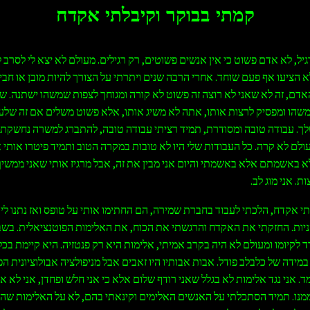
קמתי בבוקר וקיבלתי אקדח
יל, לא אדם פשוט כי אין אנשים פשוטים, רק רגילים. מעולם לא יצא לי לסרב ל
א הציעו אף פעם שוחד. אחרי הרבה שנים ויתרתי על הצורך להיות מובן או חביב
אדם, זה לא שאני לא רוצה זה פשוט לא קורה ומגוחך לצפות שמשהו ישתנה. 
משהו ומפסיק לרצות אותו, אתה לא משיג אותו, אלא פשוט משלים אם זה שלע
לך. עבודה טובה ומסודרת, תמיד רציתי עבודה טובה, להתברג למשרה נחשקת
ולם לא קרה. כל העבודות שלי היו לא טובות במקרה הטוב ותמיד פיטרו אותי 
לא באשמתם אלא באשמתי והיום אני מבין את זה, אבל מרגיז אותי שאני ממשיך
ת. אני מוג לב.
תי אקדח, הלכתי לעבוד בחברת שמירה, הם החתימו אותי על טופס ואז נתנו לי
יות. החזקתי את האקדח והרגשתי את הכוח, את האלימות הפוטנציאלית. בשב
ד לקיומו ומעולם לא היה בקרב אמיתי, אלימות היא רק פנטזיה. היא קיימת בכל
מידה של כלבלב פודל. אבות אבותיו היו זאבים אבל מניפולציה אבולוציונית ה
. אני נגד אלימות לא בגלל שאני רודף שלום אלא כי אני חלש ופחדן, אני לא א
ממנו. תמיד הסתכלתי על האנשים האלימים וקינאתי בהם, לא על האלימות שה