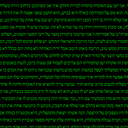
י. אני ישן עם האקדח מתחת לכרית וחולם איך אני מסתובב ברחוב ויורה בשלי
. הוא טס על המדרכה כאילו היא כביש, הוא חושב שאני אפנה לו את הדרך א
אני שולף ויורה בו דרך המגן רוח והוא מתרסק. יש שם עוד אחת על קורקינט, ש
, אני מכוון בזהירות ויורה בה עד שהיא לא זזה. עכשיו שיש לי אקדח אני מפנט
ארה"ב של אמריקה ז'אנר סרטוני ביקורת מוצר על רובי הסער השונים, הפלוס ו
סטרי שהגיע לשוק, הנה הרובה הישראלי החדש. יש פלוס ומינוס לכל רובה, הכו
הדק ממש טוב, הרובה מאוזן היטב אבל ידית האחיזה לא נוחה. הם בכלל לא מ
 בחצי השני של כדור הארץ שרק יכולים לחלום על הרובים האלה, שהמקסימ
הצליחו להשיג זה אקדח ישן שתמורתו הם צריכים לעמוד 10 שעות ביום, לגע
רד ממשלתי לטפל במשהו. הנה מגיע מישהו שכנראה ניתקו לו את המים כי א
לו אפשר היה להריח איך שנפתחה הדלת של המעלית, התחתונים שלו הם מאגר
 מצליח לנשום מרוב שהוא חזיר. עכשיו צריך להוציא את האקדח ולתת לו אחד 
זה אני שואל אותו אם יש לו נשק, הוא לא עונה לי ורק מתנשם בכבדות, אני מ
טר והוא מזיז המכשיר עם היד, גבר אמיתי היה בתגובה מכניס לו את המכשיר 
את האף. בזמן שהוא בהלם אני שולף את הסכין, מבקע לו בתנועה אחת את הכרס
ו היו נשפכים על הרצפה. הנה אשתו יוצאת מהמעלית, היא מכוערת כמוהו אב
ר, חבית עגולה מתגלגלת, היא צורחת עליו שייקח מספר ועוברת דרכי כאילו הי
כשיו אני צריך לתת לה אחד בעורף, היא לא תדע מה פגע בה, רגע אחד היא הי