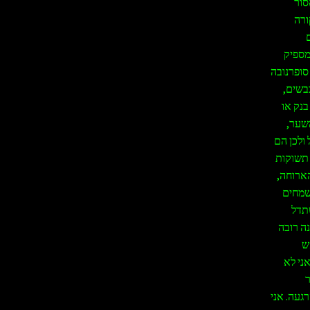
סור
ורה
מספיק
סופרנובה
בשים,
בנק או
השער,
ולכן הם
 תשוקות
הארוחה,
שמחים
תדל
נה רובה
ש
ני לא
ר
געה. אני