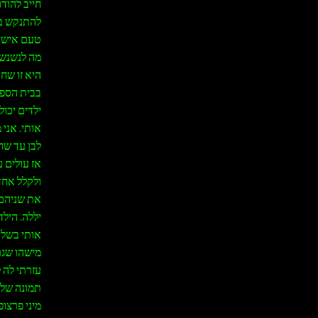
חייב להוד
להתנקש בחי
טעם אישי, 
מה לנשנש 
היא זו שח
בבית הספר
ילדים יכול
אותי. אני
לבן עד שחו
אז עולים 
ולקלל אחד
את שניהם 
יללה. היל
אותי בשלב
מישהו שגם
עזרתי לה 
תמונה שלה
מיני פרצופ