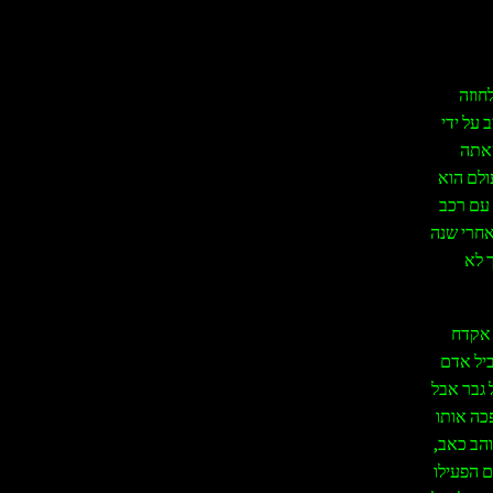
חוזה
 על ידי
שאתה
ולם הוא
 עם רכב
אחרי שנה
 לא
 אקדח
יל אדם
 גבר אבל
פכה אותו
והב כאב,
ם הפעילו