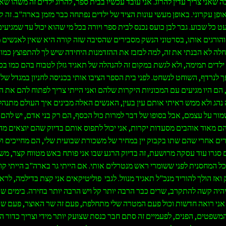
 שאני צריך עדין להרוג. אני עובד עכשיו בבית ספר, להרוג ילדים זה משהו שא
ופן עקרוני. באופן מעשי עונות הציד של ילדים נפתחה כבר מזמן בארה"ב. זה ק
 כל שבוע. גבר לבן כועס נכנס לבית ספר ויורה בכל מי שהוא יכול עד שמגיעים
הורגים אותו, בסרטוני הנשק מסבירים שהסיבה שזה קורה היא שאין לאנשים 
לה לא הבנתי את זה, למה לבזבז את ההזדמנות היחידה שיש לך להתפוצץ כמו 
ילדים תמימה, ולא לגשת במקום זה להנהלה של תאגיד גזלן לטבוח בהם כמו בכ
 לנרדף, השוחט לנשחט. לפני בית הספר הציבו אותי בכניסה לחניון במגדל של 
 הם היו מגיעים עם המכוניות היקרות שלהם ואני הייתי צריך לפתוח להם את 
 נהג ולא ממש ראיתי אותם עין בעין, האנשים האלה מבינים איך העולם מתנהל 
מור על עצמם, אבל בסופו של דבר למרות כול הכסף, הם רק בני אדם, יש להם
הם מאוד אוהבים מסעדות יקרות, אני יכול לתפוס אותם בדיוק שהם יוצאים מ
ים אחרי שהם שתו בקבוק יין במחיר של משכורת שבועית שלי, הם מחייכים ו
סגרו עוד עסקה מרושעת, זה בדיוק הרגע שבו אני פותח באש מטווח קצר, מש
כל המחסנית לפני ששומרי ראש מנטרלים אותי. אם הייתי גר בארה"ב הייתי קו
ואז הולך להוריד מנכ"ל תאגיד מנוול. לגבי פוליטיקאים אני קצת בדילמה, לרא
יה קשה להתקרב, שרים כבר הרבה יותר קל ויש הרבה יותר בחירה. בימים שא
אני רואה חדשות וכול פעם המטרה שלי מתחלפת, פעם זה שר האוצר, פעם ש
המשפטים, הפנים, לפעמיים זה סתם חבר כנסת שצועק יותר מידי וצריך כדור הר