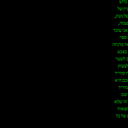
נדוש
ין של
של נשק,
צמה,
ני עובד
ספר.
ד מרגיזה
 בצבע
וב לשער
לצעוק
 ומוריד
כם היא
מוריד
 שם
 זה שלא
מצאתי
 של כל