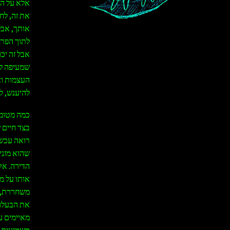
אלא על הי
את זה, לח
אותך, אבל 
לתוך הפרצו
אבל זה יכ
שמעיפה לי
העצמות וא
להיענש, ל
כמה מטומט
בצד חיים 
רואה עכשי
שהוא מזני
הדירה. אק
אותו על מ
משחררת, י
את הבעלות
מאיימים ע
משמיעים מ