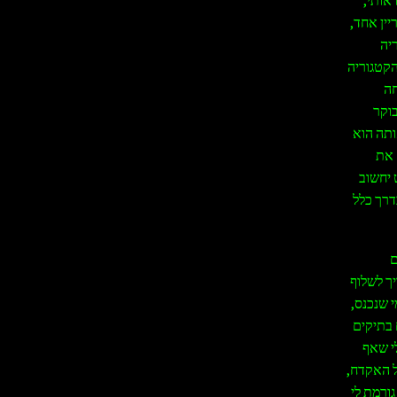
יין אחד,
יה
הקטגוריה
חה
בוקר
ותה הוא
 את
 יחשוב
דרך כלל
ם
יך לשלוף
י שנכנס,
 בתיקים
י שאף
ל האקדח,
גורמת לי