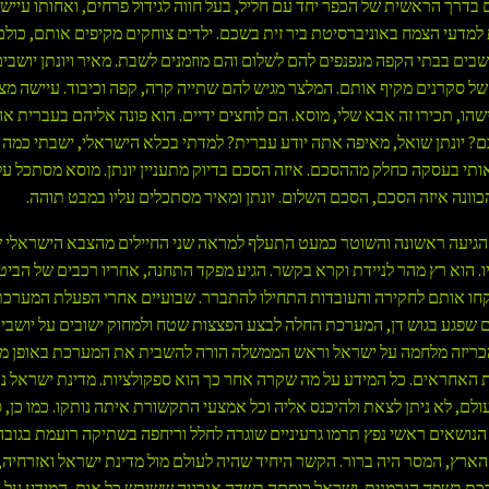
 בדרך הראשית של הכפר יחד עם חליל, בעל חווה לגידול פרחים, ואחותו עיישה
למדעי הצמח באוניברסיטת ביר זית בשכם. ילדים צוחקים מקיפים אותם, כול
שבים בבתי הקפה מנפנפים להם לשלום והם מוזמנים לשבת. מאיר ויונתן יושבים
 של סקרנים מקיף אותם. המלצר מגיש להם שתייה קרה, קפה וכיבוד. עיישה מצ
שהו, תכירו זה אבא שלי, מוסא. הם לוחצים ידיים. הוא פונה אליהם בעברית אה
? יונתן שואל, מאיפה אתה יודע עברית? למדתי בכלא הישראלי, ישבתי כמה 
תי בעסקה כחלק מההסכם. איזה הסכם בדיוק מתעניין יונתן. מוסא מסתכל על
הכוונה איזה הסכם, הסכם השלום. יונתן ומאיר מסתכלים עליו במבט תוהה.
גיעה ראשונה והשוטר כמעט התעלף למראה שני החיילים מהצבא הישראלי 
ו. הוא רץ מהר לניידת וקרא בקשר. הגיע מפקד התחנה, אחריו רכבים של הביט
חו אותם לחקירה והעובדות התחילו להתברר. שבועיים אחרי הפעלת המערכת
 שפגע בגוש דן, המערכת החלה לבצע הפצצות שטח ולמחוק ישובים על יושביה
ריזה מלחמה על ישראל וראש הממשלה הורה להשבית את המערכת באופן מיי
 האחראים. כל המידע על מה שקרה אחר כך הוא ספקולציות. מדינת ישראל נ
לם, לא ניתן לצאת ולהיכנס אליה וכל אמצעי התקשורת איתה נותקו. כמו כן, 
נים הנושאים ראשי נפץ תרמו גרעיניים שוגרה לחלל וריחפה בשתיקה רועמת בגובה
הארץ, המסר היה ברור. הקשר היחיד שהיה לעולם מול מדינת ישראל ואזרחיה,
ת בשפה הגרמנית. ישראל כוסתה בשדה אנרגיה ששיבש כל אות, המידע על