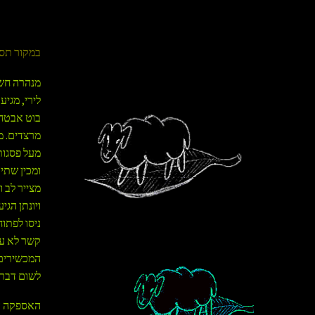
במקור תסריט לסרט בן 25 דקות, 
מנהרה חשו
לירי, מגי
בוט אבטחה.
מרצדים. מ
מעל פסגות 
ומכין שתי
מצייר לב 
ויונתן הג
ניסו לפתו
קשר לא עב
המכשירים,
לשום דבר 