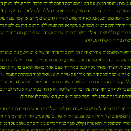
ט מת מחוסר חמצן. עם הזמן המערכת הפכה להיות הרבה יותר יעילה ומגוון ה
זמין המון מוצרים, אבל לא יותר מזה, לא היה להם שום מידע או קשר עם העולם
מין היחיד היה סרטי אנימציה, בעיקר אנימה יפנית ללא תרגום. חוץ מאולם הבק
ש במתקן חללי שינה, אולם כושר ובריכת שחיה קטנה. יש במתקן מבוך עצום של
ימות בדלתות פלדה נעולות.
ופיעה משומקום אנדרואידית חמורת סבר והודיעה שהיא הממשק עם המערכת
עשה דרכה, היא מגיעה פעם בשבוע, לפעמים פעמיים. הם קראו לה גולדה ו
סטית וקצרה. מאיר ניסה לעקוב אחריה פעם אחת כאשר היא עזבה, הוא הצלי
 ללקק לחות מהקירות בשביל לשרוד. שהדלת נפתחה מאיר זחל החוצה מורעב ומ
 מעבר לסף הטירוף וצרח עליו בחוסר שליטה, הוא היה בטוח שהוא נותר לבדו. כ
חרת יונתן התנפל עליה וניסה להכות אותה, היא שברה לו את היד.
ם גולדה מודיעה להם שהם משודרגים לתקן של יחידה אישית צמודה והורתה 
המשתנים של היחידה שלהם. גבר או אישה, טיפול פסיכולוגי ותרפיה מינית. זה
ד פרץ השתוללות. הוא צרח וקילל. שבר כמה דברים. מאיר סתם נשכב על הגב וב
ות, תוצר של הבדידות. כעבור כמה ימים נכנסו לחייהם שתי אנדרואידיות נחמד