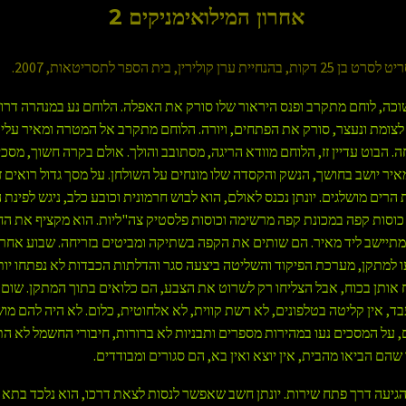
אחרון המילואימניקים 2
בהנחיית ערן קולירין, בית הספר לתסריטאות
, 2007.
כה, לוחם מתקרב ופנס היראור שלו סורק את האפלה. הלוחם נע במנהרה דרוך 
ע לצומת ונעצר, סורק את הפתחים, ויורה. הלוחם מתקרב אל המטרה ומאיר עליה
 הבוט עדיין זז, הלוחם מוודא הריגה, מסתובב והולך.
אולם בקרה חשוך, מסכי
איר יושב בחושך, הנשק והקסדה שלו מונחים על השולחן. על מסך גדול רואים ז
הרים מושלגים. יונתן נכנס לאולם, הוא לבוש חרמונית וכובע כלב, ניגש לפינת
 כוסות קפה במכונת קפה מרשימה וכוסות פלסטיק צה"ליות. הוא מקציף את הח
ומתיישב ליד מאיר. הם שותים את הקפה בשתיקה ומביטים בזריחה.
שבוע אחרי
יעו למתקן, מערכת הפיקוד והשליטה ביצעה סגר והדלתות הכבדות לא נפתחו יות
ח אותן בכוח, אבל הצליחו רק לשרוט את הצבע, הם כלואים בתוך המתקן. שום
ד, אין קליטה בטלפונים, לא רשת קווית, לא אלחוטית, כלום. לא היה להם מוש
 על המסכים נעו במהירות מספרים ותבניות לא ברורות, חיבורי החשמל לא הת
שהם הביאו מהבית, אין יוצא ואין בא, הם סגורים ומבודדים.