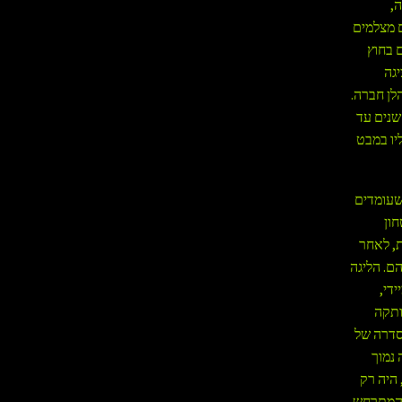
,
ם מצלמים
 בחוץ
יגה
לן חברה.
שנים עד
יו במבט
שעומדים
חון
, לאחר
ם. הליגה
די,
ותקה
סדרה של
 נמוך
 היה רק
 המתרחש