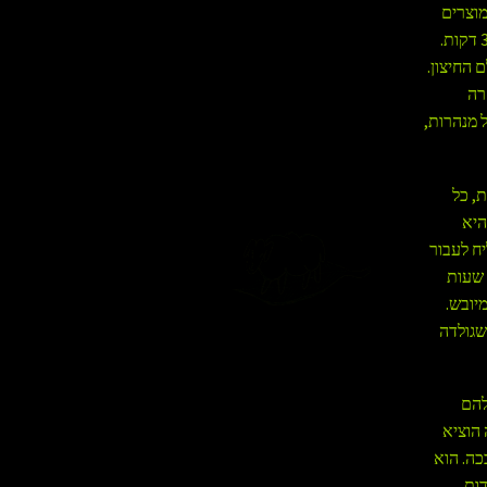
מוצרים
שניתן היה להזמין התרחבה. הם יכלו להזמין פיצה באמצע הלילה ולקבל אותה חמה תוך 30 דקות.
 החיצון.
רה
 מנהרות,
, כל
היא
ח לעבור
דלת אחת ואז היא הסתובבה והיממה אותו עם טייזר. הוא נשאר לכוד במנהרה חסומה 72 שעות
יובש.
שגולדה
להם
 הוציא
כה. הוא
ות,