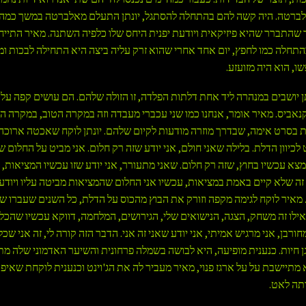
לברטה. היה קשה להם בהתחלה להסתגל, יונתן התעלם מאלברטה במשך כמה 
שהתברר שהיא פיזיקאית ויודעת יפנית היחס שלו כלפיה השתנה. מאיר התייח
התחלה כמו לחפץ, יום אחד אחרי שהוא זרק עליה ביצה היא התחילה לבכות ומ
ו, הוא היה מזועזע.
תן יושבים במנהרה ליד אחת דלתות הפלדה, זו הזולה שלהם. הם עושים קפה על ג
נאביס. מאיר אומר, אנחנו כמו שני עכברי מעבדה וזה במקרה הטוב, במקרה הר
ת בסרט אימה, שבדרך מוזרה מודעות לקיום שלהם. יונתן לוקח שאכטה ארוכה 
כיוון הדלת. בלילה שאני חולם, אני יודע שזה רק חלום. אני מביט על החלום של
מצא עכשיו בחוץ, שזה רק חלום. שאני מתעורר, אני יודע שזו עכשיו המציאות, 
 זה שלא קיים באמת במציאות, עכשיו אני החלום שהמציאות מביטה עליו ויוד
 מאיר לוקח לגימה מקפה וזורק את הבוץ מהכוס על הדלת, כל השנים שעברו ש
ילו זה משחק, הצגה, הנישואים שלי, הגירושים, המלחמה, דווקא עכשיו שהכל
ורבן, אני מרגיש אמיתי, אני יודע שאני זה אני. הדבר הזה קורה לי, זה אני שכל
גן חיות. כנענית מופיעה, היא לבושה בשמלה פרחונית והשיער האדמוני שלה מת
א מתיישבת על על ארגז פנוי, מאיר מעביר לה את הג'וינט וכנענית לוקחת שאיפ
תה לאט.