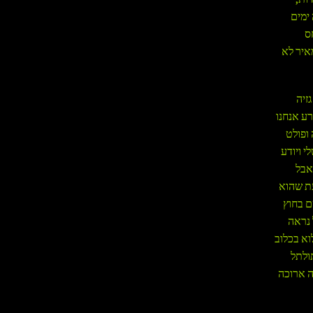
ימים
ס
איר לא
זיה
ע אנחנו
ופולט
י ויודע
אבל
עת שהוא
ם בחוץ
 נראה
וא בכלוב
ולתל
ה ארוכה