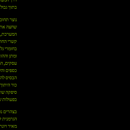
בתוך גבולו
נוצר תחום
שחצה את ס
המערכת, א
קשרי החוץ
בחומרי גל
ומתן וההו
עסקים, המ
כספים והש
הבסיס להג
כור היתוך
סיפקה שום
בפעולות ש
בצהרים נוח
הגרמנית ק
מאיר ויונ