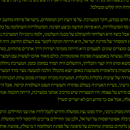
תיה היה קלוש ומבולבל.
 חדש במדע, חקר המערכת. על פי דעת רוב המומחים, בישראל פיתחו מחשב קו
ף הסינגולריות, הוא פיתח תודעה וביצע הפיכה. הסינגולריות השתלטה על כל
בל כיצד היא הצליחה להשתלט על מבנה השלטוני, ולמה גרמנית? המערכת נ
 והמסחר של מדינת ישראל, היא הייתה זקוקה לקשר עם העולם החיצון. היה ל
ם ומוצרים שונים. לפעמים היא הייתה מזמינה ישירות דרך אתרים פתוחים, מנ
בלה נעשתה באמצעות ספינות אוטונומיות. כולם מאוד אהבו לעשות עם המער
שא ומתן היה קצר ותכליתי, התשלום היה תמיד במזומן ובזמן. המערכת ניהלה
קעות בינלאומית משגשגת באופן יוצא מהכלל. הלכה למעשה נוצר מדד המער
דרה של יציבות כלכלית גלובלית. המערכת מכרה תמורת סכום עתק תוכניות 
 גרעיני, בעיית האנרגיה בעולם נפתרה ותעשיית הנפט העולמית קרסה. אבל הי
 מידע על עצמה. היו השערות שיש מרכיב אנושי במערכת, הייתה חוכמה אנו
לה, אבל אם כך מדוע הם לא יוצרים קשר?
ת מסוק גרמני, יורד ממנו נציג ממשלה ודורש לקבל לידיו את שני החיילים. הרפ
יבלה אפוטרופסות על ישראל, ולכן שני החיילים צריכים להימסר לידי ממשלת ג
תן נלקחים במסוק ונוחתים על סיפונה של ספינת המלחמה ד.מ שולץ, פוגשת או