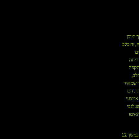
ומוכן
, זה כלב
ם
ריחה
 הקפה
לב,
 שמאיר
ר. הם
 אמצעי
ג לגבי
אימו
האספקה הגיעה דרך פתח שירות. יונתן חשב שאפשר לנסות לצאת דרכו, הוא נלכד בתא במשך 12