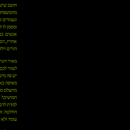
חושב שיש 
מהמשפחה ש
ונעמדים ש
ומסמן לו 
אנשים. בנ
אחריו, הס
הורים ויל
מאיר ויונ
לעזור לכם?
יש פה מיש
מאיפה באת
מתעלם ממנ
חמושים? אי
למדת לדבר
החלטה. זה 
עומד ולא ז