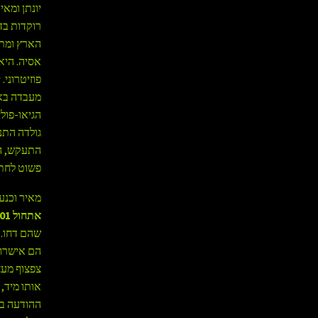
יונתן ומא
רוקדות בד
הארץ ומת
אסיה. היא
פוזיטרוני.
מעבדה באח
הגיאו-פול
גולדה התנ
התעקש, הס
פשוט לחתו
מאיר וכנע
אתחול 001 – לפרוטוקל ה"ק/3. אשר או דחה.
שהם דחו. 
הם אישרו 
צפצוף מעצ
אותו מיד, 
ההודעה בע