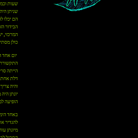
שעות וכמע
הם יכלו לה
הבידור הז
המרכזי, י
כולן מסתי
יום אחד ה
התקשורת ת
הייתה סרק
והיה צריך
יונתן היה
הופיעה למ
באחד הימי
להגדיר את 
מיונתן עו
התרגל לבכ