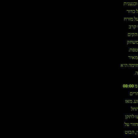
וכנענית
 כדור
ל מזרח
 קרב
 הקים
המשחק
טפת.
מאיר
זימה היא
.
החל מ 08:00
רים
ע. מאז
החל
ו לתקן
זור על
, הבוט