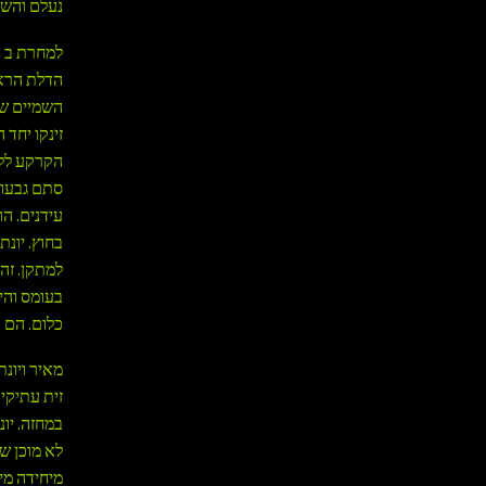
נעלם והש
הדלת הראש
השמיים שה
זינקו יחד
הקרקע ללא
סתם גבעות
בחוץ. יונת
למתקן. זה
בעומס והי
כלום. הם 
מאיר ויונ
זית עתיקים
במחזה. יונ
לא מוכן שת
מיחידה מי