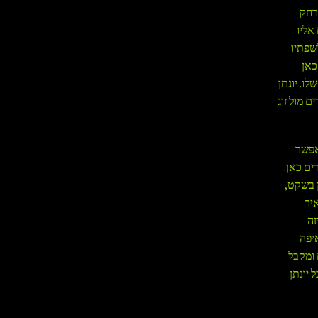
רחק
אליו
שפתיו
כאן
ו. יונתן
 מול זוג
אפשר
ים כאן.
ן בשקט,
יר
זה
איפה
 ומקבל
 יונתן