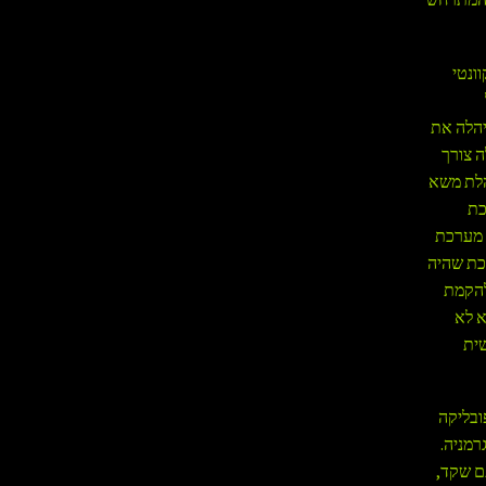
ונטי
יהלה את
ה צורך
הלת משא
כת
 מערכת
כת שהיה
להקמת
א לא
שית
ובליקה
רמניה.
תם שקד,