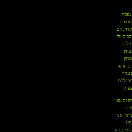
 נפסק.
וחתיכת
קדח, הם
כבים על
כלום.
עידן
ות עם הנשק וממתין
ם הגיעו
 עמד
ירו להם
עוד.
ש גם עצי
נטים
חד, אני
גיע
ושים. לא