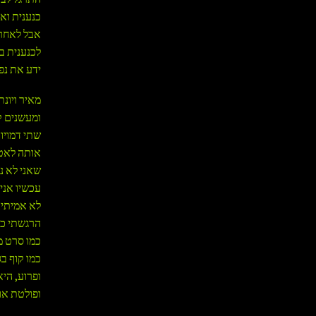
כנענית וא
אבל לאחר 
לכנענית ב
ידע את נפש
מאיר ויונ
ומעשנים ק
שתי דמויו
אותה לאט ל
שאני לא נ
עכשיו אני
לא אמיתי.
הרגשתי כא
כמו סרט מח
כמו קוף ב
ופרוע, הי
ופולטת או