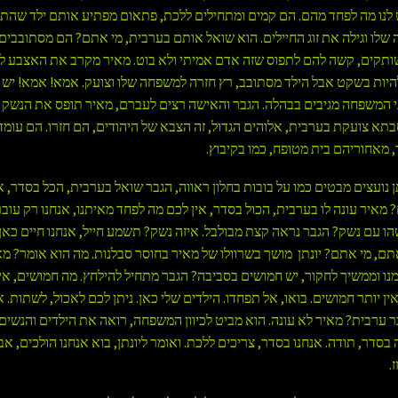
לנו מה לפחד מהם. הם קמים ומתחילים ללכת, פתאום מפתיע אותם ילד שהת
לו וגילה את זוג החיילים. הוא שואל אותם בערבית, מי אתם? הם מסתובבים 
ותקים, קשה להם לתפוס שזה אדם אמיתי ולא בוט. מאיר מקרב את האצבע ל
להיות בשקט אבל הילד מסתובב, רץ חזרה למשפחה שלו וצועק. אמא! אמא! יש 
י המשפחה מגיבים בבהלה. הגבר והאישה רצים לעברם, מאיר תופס את הנשק של
בתא צועקת בערבית, אלוהים הגדול, זה הצבא של היהודים, הם חזרו. הם עומדים
ד, מאחוריהם בית מטופח, כמו בקיבוץ.
תן נועצים מבטים כמו על בובות בחלון ראווה, הגבר שואל בערבית, הכל בסדר, 
 מאיר עונה לו בערבית, הכול בסדר, אין לכם מה לפחד מאיתנו, אנחנו רק עובר
הו עם נשק? הגבר נראה קצת מבולבל. איזה נשק? תשמע חייל, אנחנו חיים כא
ם, מי אתם? יונתן מושך בשרוולו של מאיר בחוסר סבלנות. מה הוא אומר? מא
ו וממשיך לחקור, יש חמושים בסביבה? הגבר מתחיל להילחץ. מה חמושים, אי
ן יותר חמושים. בואו, אל תפחדו. הילדים שלי כאן. ניתן לכם לאכול, לשתות. 
 ערבית? מאיר לא עונה. הוא מביט לכיוון המשפחה, רואה את הילדים והנשים
בסדר, תודה. אנחנו בסדר, צריכים ללכת. ואומר ליונתן, בוא אנחנו הולכים, אבל
ז.