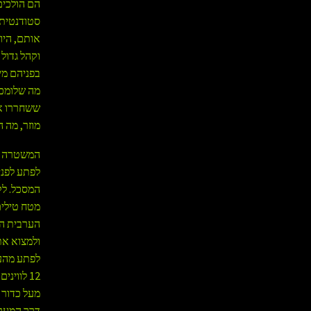
הם הולכים
סטודנטית 
אותם, היו
וקהל גדול
בפניהם מי
מה שלומכם
ששחררו או
מוזר, מה 
המשטרה ה
לפתע לפני
המסכל. לק
מטח טילים
הערבית הכ
ולמצוא את
לפתע מהעו
12 לווי
מעל כדור 
דרך המערכ