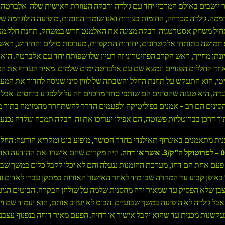
יר יושבים באולם המרכזי יחד עם גולדה ורבקה העוזרת האישית שלה. אלברטה 
ממה. גולדה מכריזה, החומות בצורות ואנו שומרי החומות, מופיעה הולוגרמה של
חיל משחק אסטרטגיה. רבקה מציגה את האלמנט חדש במשחק, תחנת חלל מע
 חמושה בתותחי אלקטרונים, יחידות התקפיות, מערכות טילים והחידוש, ראש
 יונתן מחייך, ראש הקרב הפוזיטרוני זה רעיון שלו שפותח יחד עם אלברטה. הוא
ד החללים הפנויים ונמצא שם עם אלברטה ימים שלמים. מאיר העדיף את 
יטי, הוא התעקש על תחנת החלל והשבתה של לווין סיני שניסה לחדור את המע
גדה, היא טענה שהסינים הם שותפי סחר מרכזים וזה עלול לפגוע ביחסים. אבל 
ינים הם רב – אמנים בפוליטיקה ולפעמים הדרך להשתחרר מהמזימה בתוך מ
ך דרכן בברוטליות פשוטה, הם אפילו יעריכו את זה. רבקה תמכה וגולדה נכנעה
נית מתאמנים באיגרוף תאילנדי בחדר הכושר, מופיע בוט ומקריא הודעה:
היה מקרים שהם אישרו את ההודעה ואח
פעם אחת הם דחו, מערכת ההזמנות ננעלה והם לא יכלו לקבל כלום במשך שבו
באופן קבוע עד המקרה שבו מיד לאחר האישור האורות במתקן עברו לאדום ו
בן שלא הפסיק עד שמאיר ירה מחסנית שלמה על שולחן הבקרה. הבוטים הגיע
אבל גולדה לא הופיעה במשך שבועיים. הבוט לא יעזוב אותם, הוא יעמוד שם ויח
קשנות מכנית עד שהוא יקבל אישור או דחיה. הפעם מאיר דוחה בנפנוף עצבני