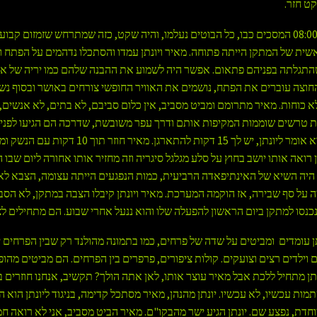
קט חזר.
למחרת ב 08:00 המסכים כבו, כל הבוטים נעלמו, והיה שקט, כזה שמתרחש שזמזום קבוע
ית של המתקן הייתה פתוחה. מאיר ויונתן עמדו והסתכלו נדהמים על הפתח 
תגלתה בפניהם פתאום. אפשר היה לשמוע את ההבנה שלהם כמו יריה של א
 החוצה עוברים את הפתח, נושמים את האוויר החופשי צורחים באושר ובסוף נש
 כוחות. מאיר מתרומם ומביט מסביב, אין כלום סביבם, לא בתים, לא אנשים, 
 טרשים שוממות המקיפות אותם ודרך עפר משובשת, שדרכה הם הגיעו לפני 
עידנים. הוא אומר ליונתן, יש לך 15 דקות להתארגן. מאיר חוזר תוך 10 דק
ן רואה אותו יושב בחוץ על סלע מגלגל סיגריה וזה מחזיר אותו אחורה ליום שבו ה
 היה השיא של האינתיפאדה הרביעית, כמות הנפגעים הייתה עצומה, הצבא לא
ה על סף שבירה, אז הוקמה המערכת. מאיר ויונתן קיבלו הצבה במתקן, לא הסב
נכנסו למתקן ביום הראשון להפעלה שלו והוא ננעל אחרי שבוע. הם מתחילים לצ
תן עומדים ומביטים על שדה של פרחים, כמו בתמונה מהולנד רק שבין הפרחים י
 וילדים רצים וצועקים. קולות ציפורים, פרפרים בין הפרחים. הם מביטים מהופ
תן מתחיל ללכת אבל מאיר עוצר אותו, לאן אתה הולך? תקשיב, אנחנו חוזרים בי
מות עכשיו, לא עכשיו. יונתן מהנהן, מאיר מסתכל קדימה, בניגוד ליונתן הוא ה
וחדת, נפצע שם. יונתן הגיע ישר מהבקו"ם. מאיר הביט מסביב, אני לא רואה חמ